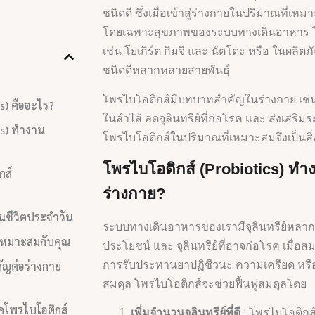
ชนิดดี ซึ่งเมื่อเข้าสู่ร่างกายในปริมาณที่เ
โดยเฉพาะสุขภาพของระบบทางเดินอาหาร 
เช่น โยเกิร์ต กิมจิ และ นัตโตะ หรือ ในผลิตภั
ชนิดดีหลากหลายสายพันธุ์
โพรไบโอติกส์มีบทบาทสำคัญในร่างกาย เช่น 
s) คืออะไร?
ในลำไส้ ลดจุลินทรีย์ที่ก่อโรค และ ส่งเสริม
cs) ทำงาน
โพรไบโอติกส์ในปริมาณที่เหมาะสมจึงเป็นสิ่
โพรไบโอติกส์ (Probiotics)
ทำง
กส์
ร่างกาย?
นชีวิตประจำวัน
ระบบทางเดินอาหารของเรามีจุลินทรีย์หลากหลา
้เหมาะสมกับคุณ
ประโยชน์ และ จุลินทรีย์ที่อาจก่อโรค เมื่อส
ัญต่อร่างกาย
การรับประทานยาปฏิชีวนะ ความเครียด หรื
สมดุล โพรไบโอติกส์จะช่วยฟื้นฟูสมดุลโดย
คโพรไบโอติกส์
เพิ่มจำนวนจุลินทรีย์ที่ดี
: โพรไบโอติกส์