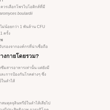
หา
ควรเลือกโพรไบโอติกส์ที่มี
romyces boulardii
์ไม่น้อยกว่า 1 พันล้าน CFU
 ครั้ง
าพ
รองจากองค์กรที่น่าเชื่อถือ
ร่างกายโดยรวม?
ดซึมสารอาหารเท่านั้น แต่ยังมี
ละการป้องกันโรคต่างๆ ซึ่ง
์ในลำไส้
กสมดุลจุลินทรีย์ในลำไส้เสียไป
ย่างมีประสิทธิภาพ การบริโภค