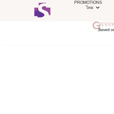
PROMOTIONS
ไทย
REVIE
ฺBased o