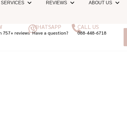
SERVICES
REVIEWS
ABOUT US
W
WHATSAPP
CALL US
n 757+ reviews
Have a question?
088-448-6718