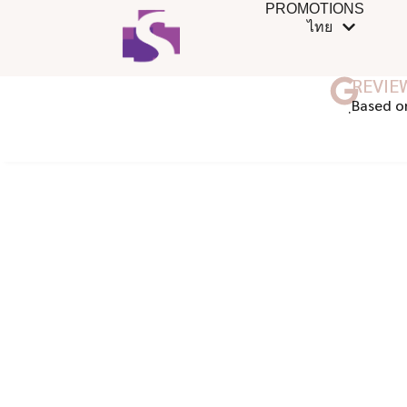
PROMOTIONS
ไทย
REVIE
ฺBased o