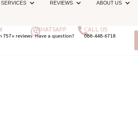
SERVICES
REVIEWS
ABOUT US
W
WHATSAPP
CALL US
n 757+ reviews
Have a question?
088-448-6718