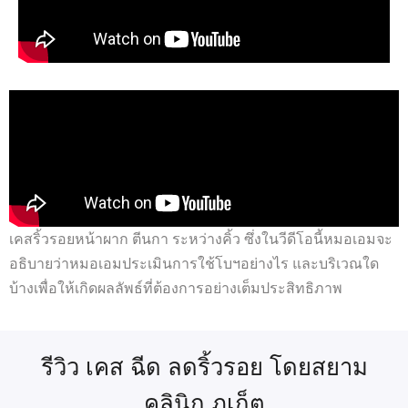
เคสริ้วรอยหน้าผาก ตีนกา ระหว่างคิ้ว ซึ่งในวีดีโอนี้หมอเอมจะ
อธิบายว่าหมอเอมประเมินการใช้โบฯอย่างไร และบริเวณใด
บ้างเพื่อให้เกิดผลลัพธ์ที่ต้องการอย่างเต็มประสิทธิภาพ
รีวิว เคส ฉีด ลดริ้วรอย โดยสยาม
คลินิก ภูเก็ต