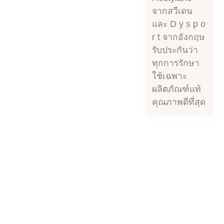
จากสวีเดน
และ D y s p o
r t จากอังกฤษ
รับประกันว่า
ทุกการรักษา
ใช้เฉพาะ
ผลิตภัณฑ์แท้
คุณภาพดีที่สุด