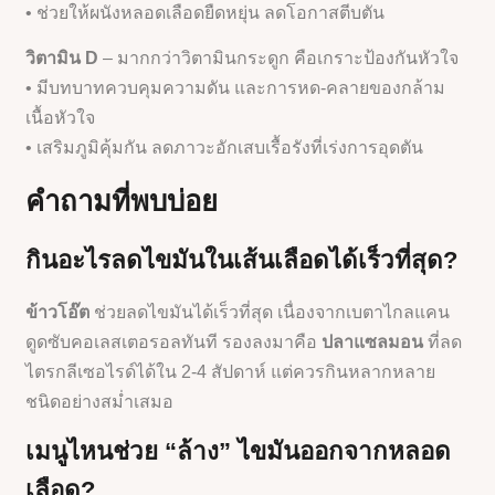
• ช่วยให้ผนังหลอดเลือดยืดหยุ่น ลดโอกาสตีบตัน
วิตามิน D
– มากกว่าวิตามินกระดูก คือเกราะป้องกันหัวใจ
• มีบทบาทควบคุมความดัน และการหด-คลายของกล้าม
เนื้อหัวใจ
• เสริมภูมิคุ้มกัน ลดภาวะอักเสบเรื้อรังที่เร่งการอุดตัน
คำถามที่พบบ่อย
กินอะไรลดไขมันในเส้นเลือดได้เร็วที่สุด?
ข้าวโอ๊ต
ช่วยลดไขมันได้เร็วที่สุด เนื่องจากเบตาไกลแคน
ดูดซับคอเลสเตอรอลทันที รองลงมาคือ
ปลาแซลมอน
ที่ลด
ไตรกลีเซอไรด์ได้ใน 2-4 สัปดาห์ แต่ควรกินหลากหลาย
ชนิดอย่างสม่ำเสมอ
เมนูไหนช่วย “ล้าง” ไขมันออกจากหลอด
เลือด?