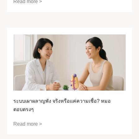
Read more >
ระบบเผาผลาญพัง จริงหรือแค่ความเชื่อ? หมอ
ตอบตรงๆ
Read more >