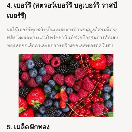
4. เบอร์รี (สตรอว์เบอร์รี บลูเบอร์รี ราสป์
เบอร์รี)
ผลไม้เบอร์รีทุกชนิดเป็นแหล่งสารต้านอนุมูลอิสระที่ทรง
พลัง โดยเฉพาะแอนโทไซยานินที่ช่วยป้องกันการอักเสบ
ของหลอดเลือด และลดการสร้างคอเลสเตอรอลในตับ
5. เมล็ดฟักทอง