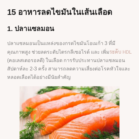
15 อาหารลดไขมันในเส้นเลือด
1. ปลาแซลมอน
ปลาแซลมอนเป็นแหล่งของกรดไขมันโอเมก้า 3 ที่มี
ระดับ HDL
คุณภาพสูง ช่วยลดระดับไตรกลีเซอไรด์ และ เพิ่ม
(คอเลสเตอรอลดี) ในเลือด การรับประทานปลาแซลมอน
สัปดาห์ละ 2-3 ครั้ง สามารถลดความเสี่ยงต่อโรคหัวใจและ
หลอดเลือดได้อย่างมีนัยสำคัญ