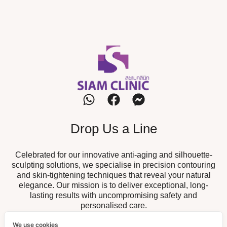
Drop Us a Line
Celebrated for our innovative anti-aging and silhouette-
sculpting solutions, we specialise in precision contouring
and skin-tightening techniques that reveal your natural
elegance. Our mission is to deliver exceptional, long-
lasting results with uncompromising safety and
personalised care.
We use cookies