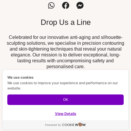
Drop Us a Line
Celebrated for our innovative anti-aging and silhouette-
sculpting solutions, we specialise in precision contouring
and skin-tightening techniques that reveal your natural
elegance. Our mission is to deliver exceptional, long-
lasting results with uncompromising safety and
personalised care.
We use cookies
Our Branch
We use cookies to improve your experience and performance on our
website.
19/52 The Fisherman, Chalong,
Chalong Branch :
Muang, Phuket 83130
OK
189/32 Supicha Sino, Koh Kaew,
BISP Branch :
Muang, Phuket 83000
View Details
Contact us
Email Us
Open ch