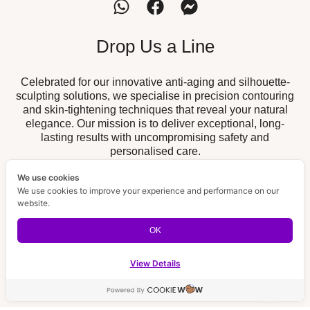
Drop Us a Line
Celebrated for our innovative anti-aging and silhouette-
sculpting solutions, we specialise in precision contouring
and skin-tightening techniques that reveal your natural
elegance. Our mission is to deliver exceptional, long-
lasting results with uncompromising safety and
personalised care.
We use cookies
Our Branch
We use cookies to improve your experience and performance on our
website.
19/52 The Fisherman, Chalong,
Chalong Branch :
Muang, Phuket 83130
OK
189/32 Supicha Sino, Koh Kaew,
BISP Branch :
Muang, Phuket 83000
View Details
Contact us
Email Us
Open ch