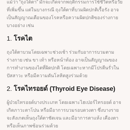
แม้ว่า “ถุงใต้ตา” มักจะเกิดจากพฤติกรรมการใช้ชีวิตหรือวัย
ที่เพิ่มขึ้น แต่ในบางกรณี ถุงใต้ตาที่บวมผิดปกติเรื้อรัง อาจ
เป็นสัญญาณเตือนของโรคหรือความผิดปกติของร่างกาย
บางอย่าง เช่น
1.
โรคไต
ถุงใต้ตาบวมโดยเฉพาะช่วงเช้า ร่วมกับอาการบวมตาม
ร่างกาย เช่น ขา เท้า หรือหน้าท้อง อาจเป็นสัญญาณของ
การทำงานของไตที่ผิดปกติ โดยเฉพาะหากมีโปรตีนรั่วใน
ปัสสาวะ หรือมีความดันโลหิตสูงร่วมด้วย
2.
โรคไทรอยด์ (Thyroid Eye Disease)
ผู้ป่วยไทรอยด์บางประเภท โดยเฉพาะไฮเปอร์ไทรอยด์ อาจ
เกิดภาวะตาโปน หรือมีอาการบวมรอบดวงตา ซึ่งบางราย
จะสังเกตเห็นถุงใต้ตาชัดเจน และมีอาการตาแห้ง เคืองตา
หรือเห็นภาพซ้อนร่วมด้วย