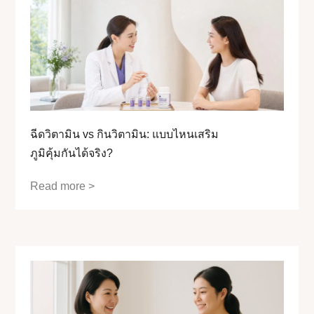
ฉีดวิตามิน vs กินวิตามิน: แบบไหนเสริม
ภูมิคุ้มกันได้จริง?
Read more >