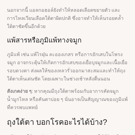
นอกจากนี้ แอลกอฮอล์ยังทำให้หลอดเลือดขยายตัว และ
การไหลเวียนเลือดใต้ตาผิดปกติ ซึ่งอาจทำให้เห็นรอยคล้ำ
ใต้ตาชัดขึ้นอีกด้วย
แพ้สารหรือภูมิแพ้ทางจมูก
ภูมิแพ้ เช่น แพ้ไรฝุ่น ละอองเกสร หรือการอักเสบในโพรง
จมูก อาจกระตุ้นให้เกิดการอักเสบของเยื่อบุจมูกและเนื้อเยื่อ
รอบดวงตา ส่งผลให้ของเหลวรั่วออกมาสะสมและทำให้ถุง
ใต้ตาเห็นเด่นชัด โดยเฉพาะในช่วงเช้าหลังตื่นนอน
สังเกตง่าย ๆ
: หากคุณมีถุงใต้ตาพร้อมกับอาการคัดจมูก
น้ำมูกไหล หรือคันตาบ่อย ๆ นั่นอาจเป็นสัญญาณของภูมิแพ้
ที่ควรพบแพทย์
ถุงใต้ตา บอกโรคอะไรได้บ้าง?