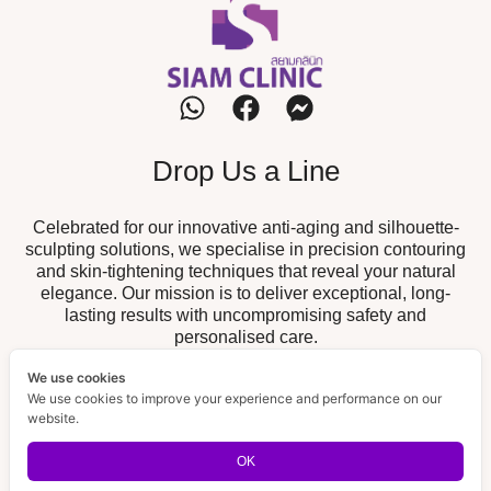
Drop Us a Line
Celebrated for our innovative anti-aging and silhouette-
sculpting solutions, we specialise in precision contouring
and skin-tightening techniques that reveal your natural
elegance. Our mission is to deliver exceptional, long-
lasting results with uncompromising safety and
personalised care.
We use cookies
Our Branch
We use cookies to improve your experience and performance on our
website.
19/52 The Fisherman, Chalong,
Chalong Branch :
Muang, Phuket 83130
OK
189/32 Supicha Sino, Koh Kaew,
BISP Branch :