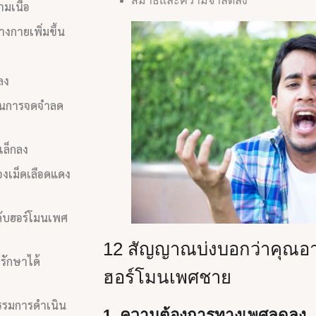
สมาธิและความจำลดลง
ามเนื้อ
งกายเพิ่มขึ้น
ลง
ในการจดจำลด
เล็กลง
องเม็ดเลือดแดง
ดับฮอร์โมนเพศ
12 สัญญาณบ่งบอกว่าคุณอา
รักษาได้
ฮอร์โมนเพศชาย
กรรมการดำเนิน
1. ความต้องการทางเพศลดลง