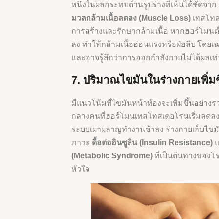
หนึ่งในผลกระทบด้านรูปร่างที่เห็นได้ชัดจา
มวลกล้ามเนื้อลดลง (Muscle Loss)
เทสโทส
การสร้างและรักษากล้ามเนื้อ หากฮอร์โมนต
ลง ทำให้กล้ามเนื้ออ่อนแรงหรือฝ่อลีบ โดย
และอาจรู้สึกว่าการออกกำลังกายไม่ได้ผลเท่
7. ปริมาณไขมันในร่างกายเพิ่มข
มีแนวโน้มที่ไขมันหน้าท้องจะเพิ่มขึ้นอย่าง
กลางคนที่ฮอร์โมนเทสโทสเตอโรนเริ่มลดลง 
ระบบเผาผลาญทำงานช้าลง ร่างกายเก็บไขมันง
ภาวะ
ดื้อต่ออินซูลิน (Insulin Resistance)
แ
(Metabolic Syndrome)
ที่เป็นต้นทางของ
หัวใจ