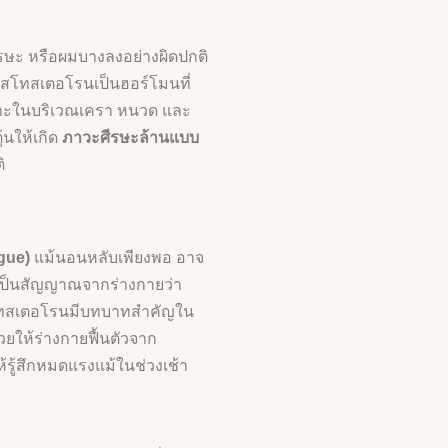
ษะ หรือผมบางลงอย่างผิดปกติ
ทสโทสเตอโรนเป็นฮอร์โมนที่
พาะในบริเวณเครา หนวด และ
นให้เกิด
ภาวะศีรษะล้านแบบ
ิ
igue)
แม้นอนหลับเพียงพอ อาจ
ต่เป็นสัญญาณจากร่างกายว่า
สโทสเตอโรนมีบทบาทสำคัญใน
ยให้ร่างกายฟื้นตัวจาก
รู้สึกหมดแรงแม้ในช่วงเช้า