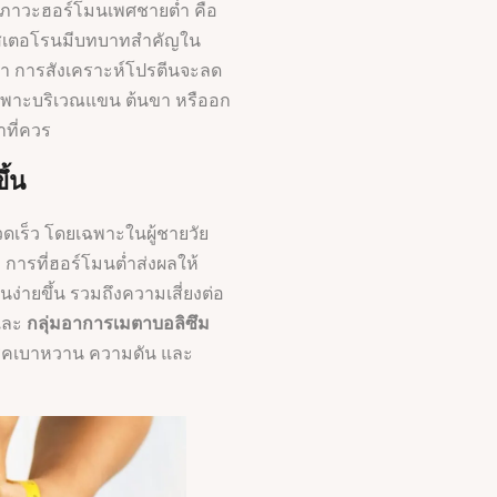
ก ภาวะฮอร์โมนเพศชายต่ำ คือ
เตอโรนมีบทบาทสำคัญใน
่ำ การสังเคราะห์โปรตีนจะลด
เฉพาะบริเวณแขน ต้นขา หรืออก
าที่ควร
ึ้น
รวดเร็ว โดยเฉพาะในผู้ชายวัย
การที่ฮอร์โมนต่ำส่งผลให้
่ายขึ้น รวมถึงความเสี่ยงต่อ
ละ
กลุ่มอาการเมตาบอลิซึม
โรคเบาหวาน ความดัน และ