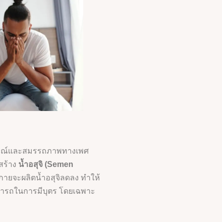
ารมณ์และสมรรถภาพทางเพศ
สร้าง
น้ำอสุจิ (Semen
งกายจะผลิตน้ำอสุจิลดลง ทำให้
ามารถในการมีบุตร โดยเฉพาะ