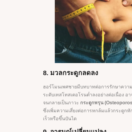
8. มวลกระดูกลดลง
ฮอร์โมนเพศชายมีบทบาทต่อการรักษาควา
ระดับเทสโทสเตอโรนต่ำลงอย่างต่อเนื่อง อาจ
จนกลายเป็นภาวะ
กระดูกพรุน (Osteoporos
ซึ่งเพิ่มความเสี่ยงต่อการหกล้มแล้วกระดูกหั
เร็วหรือขึ้นบันได
9. อารมณ์เปลี่ยนแปลง