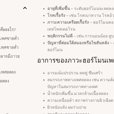
อายุที่เพิ่มขึ้น
– ระดับฮอร์โมนจะลดลงตาม
โรคเรื้อรัง
– เช่น โรคเบาหวาน โรคอ้วน 
ภาวะความเครียดเรื้อรัง
– ฮอร์โมนคอร
คืออะไร?
เทสโทสเตอโรน
พฤติกรรมไม่ดี
– เช่น การนอนน้อย สูบบุห
เพศชายต่ำ
ปัญหาที่ต่อมใต้สมองหรือไขสันหลัง
– 
เพศชายต่ำ
ฮอร์โมน
ณอาจมีภาวะ
อาการของภาวะฮอร์โมนเพ
งเพศลดลง
อารมณ์แปรปรวน หดหู่ ซึมเศร้า
สมรรถภาพทางเพศลดลง เช่น ความต้
วลดลง
ปัญหาในสมรรถภาพทางเพศ
น้ำหนักเพิ่มขึ้น มวลกล้ามเนื้อลดลง
ความเหนื่อยล้า สภาพร่างกายฉิวเฉียด
ผิวหนังแห้ง ผมร่วงง่าย