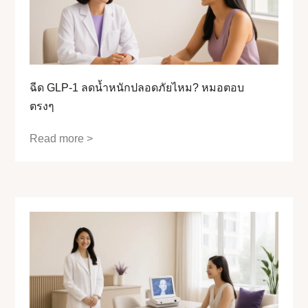
ฉีด GLP-1 ลดน้ำหนักปลอดภัยไหม? หมอตอบ
ตรงๆ
Read more >