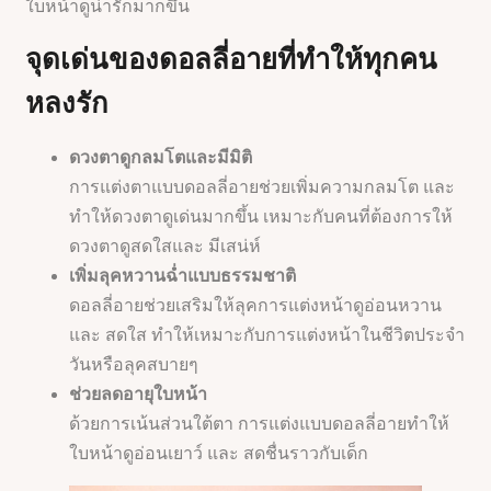
ใบหน้าดูน่ารักมากขึ้น
จุดเด่นของดอลลี่อายที่ทำให้ทุกคน
หลงรัก
ดวงตาดูกลมโตและมีมิติ
การแต่งตาแบบดอลลี่อายช่วยเพิ่มความกลมโต และ
ทำให้ดวงตาดูเด่นมากขึ้น เหมาะกับคนที่ต้องการให้
ดวงตาดูสดใสและ มีเสน่ห์
เพิ่มลุคหวานฉ่ำแบบธรรมชาติ
ดอลลี่อายช่วยเสริมให้ลุคการแต่งหน้าดูอ่อนหวาน
และ สดใส ทำให้เหมาะกับการแต่งหน้าในชีวิตประจำ
วันหรือลุคสบายๆ
ช่วยลดอายุใบหน้า
ด้วยการเน้นส่วนใต้ตา การแต่งแบบดอลลี่อายทำให้
ใบหน้าดูอ่อนเยาว์ และ สดชื่นราวกับเด็ก