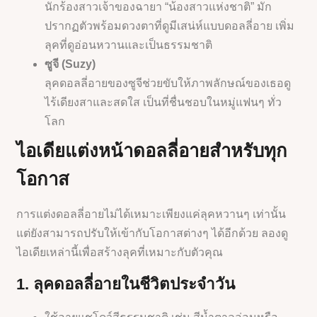
นักร้องสาวเจ้าของฉายา “น้องสาวแห่งชาติ” มัก
ปรากฏตัวพร้อมดวงตาที่ดูมีเสน่ห์แบบดอลลี่อาย เพิ่ม
ลุคที่ดูอ่อนหวานและเป็นธรรมชาติ
ซูจี (Suzy)
ลุคดอลลี่อายของซูจีช่วยขับให้ภาพลักษณ์ของเธอดู
ไร้เดียงสาและสดใส เป็นที่ชื่นชอบในหมู่แฟนๆ ทั่ว
โลก
ไอเดียแต่งหน้าดอลลี่อายสำหรับทุก
โอกาส
การแต่งดอลลี่อายไม่ได้เหมาะเพียงแค่ลุคหวานๆ เท่านั้น
แต่ยังสามารถปรับให้เข้ากับโอกาสต่างๆ ได้อีกด้วย ลองดู
ไอเดียเหล่านี้เพื่อสร้างลุคที่เหมาะกับตัวคุณ
1. ลุคดอลลี่อายในชีวิตประจำวัน