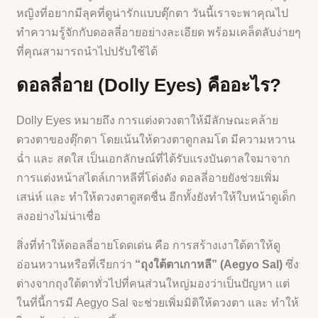
หญิงที่อยากมีลุคที่ดูน่ารักแบบตุ๊กตา วันนี้เราจะพาคุณไป
ทำความรู้จักกับดอลลี่อายอย่างละเอียด พร้อมเคล็ดลับง่ายๆ
ที่คุณสามารถนำไปปรับใช้ได้
ดอลลี่อาย (Dolly Eyes) คืออะไร?
Dolly Eyes หมายถึง การแต่งดวงตาให้มีลักษณะคล้าย
ดวงตาของตุ๊กตา โดยเน้นให้ดวงตาดูกลมโต มีความหวาน
ฉ่ำ และ สดใส เป็นเอกลักษณ์ที่ได้รับแรงบันดาลใจมาจาก
การแต่งหน้าสไตล์เกาหลีที่โด่งดัง ดอลลี่อายยังช่วยเพิ่ม
เสน่ห์ และ ทำให้ดวงตาดูสดชื่น อีกทั้งยังทำให้ใบหน้าดูเด็ก
ลงอย่างไม่น่าเชื่อ
สิ่งที่ทำให้ดอลลี่อายโดดเด่น คือ การสร้างเงาใต้ตาให้ดู
อ่อนหวานหรือที่เรียกว่า
“ถุงใต้ตาเกาหลี” (Aegyo Sal)
ซึ่ง
ต่างจากถุงใต้ตาทั่วไปที่คนส่วนใหญ่มองว่าเป็นปัญหา แต่
ในที่นี้การมี Aegyo Sal จะช่วยเพิ่มมิติให้ดวงตา และ ทำให้