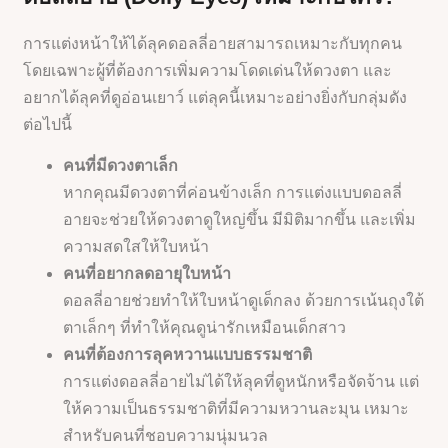
การแต่งหน้าให้ได้ลุคดอลลี่อายสามารถเหมาะกับทุกคน
โดยเฉพาะผู้ที่ต้องการเพิ่มความโดดเด่นให้ดวงตา และ
อยากได้ลุคที่ดูอ่อนเยาว์ แต่ลุคนี้เหมาะอย่างยิ่งกับกลุ่มดัง
ต่อไปนี้
คนที่มีดวงตาเล็ก
หากคุณมีดวงตาที่ค่อนข้างเล็ก การแต่งแบบดอลลี่
อายจะช่วยให้ดวงตาดูใหญ่ขึ้น มีมิติมากขึ้น และเพิ่ม
ความสดใสให้ใบหน้า
คนที่อยากลดอายุใบหน้า
ดอลลี่อายช่วยทำให้ใบหน้าดูเด็กลง ด้วยการเน้นถุงใต้
ตาเล็กๆ ที่ทำให้คุณดูน่ารักเหมือนเด็กสาว
คนที่ต้องการลุคหวานแบบธรรมชาติ
การแต่งดอลลี่อายไม่ได้ให้ลุคที่ดูหนักหรือจัดจ้าน แต่
ให้ความเป็นธรรมชาติที่มีความหวานละมุน เหมาะ
สำหรับคนที่ชอบความนุ่มนวล