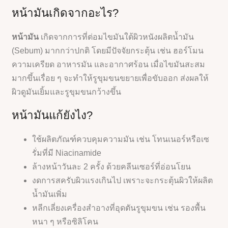
หน้ามันเกิดจากอะไร?
หน้ามัน
เกิดจากการที่ต่อมไขมันใต้ผิวหนังผลิตน้ำมัน
(Sebum) มากกว่าปกติ โดยมีปัจจัยกระตุ้น เช่น ฮอร์โมน
ความเครียด อาหารมัน และอากาศร้อน เมื่อไขมันสะสม
มากขึ้นเรื่อย ๆ จะทำให้รูขุมขนขยายเพื่อขับออก ส่งผลให้
ผิวดูมันเยิ้มและรูขุมขนกว้างขึ้น
หน้ามันแก้ยังไง?
ใช้ผลิตภัณฑ์ควบคุมความมัน เช่น โทนเนอร์หรือเซ
รั่มที่มี Niacinamide
ล้างหน้าวันละ 2 ครั้ง ด้วยคลีนเซอร์ที่อ่อนโยน
งดการสครับผิวแรงเกินไป เพราะจะกระตุ้นผิวให้ผลิต
น้ำมันเพิ่ม
หลีกเลี่ยงเครื่องสำอางที่อุดตันรูขุมขน เช่น รองพื้น
หนา ๆ หรือซิลิโคน