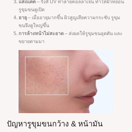
แสงแดด
– รังสี UV ทำลายคอลลาเจน ทำให้ผิวหย่อน
รูขุมขนดูเปิด
อายุ
– เมื่ออายุมากขึ้น ผิวสูญเสียความกระชับ รูขุม
ขนจึงดูใหญ่ขึ้น
การล้างหน้าไม่สะอาด
– ส่งผลให้รูขุมขนอุดตัน และ
ขยายตามมา
ปัญหารูขุมขนกว้าง & หน้ามัน