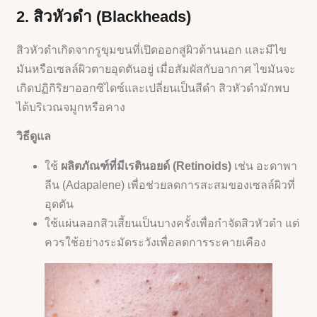
2. สิวหัวดำ (Blackheads)
สิวหัวดำเกิดจากรูขุมขนที่เปิดออกสู่ผิวด้านนอก และมีไข
มันหรือเซลล์ผิวตายอุดตันอยู่ เมื่อสัมผัสกับอากาศ ไขมันจะ
เกิดปฏิกิริยาออกซิไดซ์และเปลี่ยนเป็นสีดำ สิวหัวดำมักพบ
ได้บริเวณจมูกหรือคาง
วิธีดูแล
ใช้
ผลิตภัณฑ์ที่มีเรตินอยด์ (Retinoids)
เช่น อะดาพา
ลีน (Adapalene) เพื่อช่วยลดการสะสมของเซลล์ผิวที่
อุดตัน
ใช้แผ่นลอกสิวเสี้ยนเป็นบางครั้งเพื่อกำจัดสิวหัวดำ แต่
ควรใช้อย่างระมัดระวังเพื่อลดการระคายเคือง