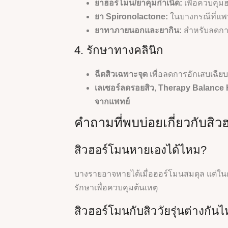
ยาฮอร์โมน/ยาคุมกำเนิด:
เพื่อควบคุมฮ
ยา Spironolactone:
ในบางกรณีที่แพ
ยาทาภายนอกและยากิน:
สำหรับลดกา
4. รักษาทางคลินิก
ฉีดสิวเฉพาะจุด
เพื่อลดการอักเสบเฉีย
เลเซอร์ลดรอยสิว
,
Therapy Balance
จากแพทย์
คำถามที่พบบ่อยเกี่ยวกับสิ
สิวฮอร์โมนหายเองได้ไหม?
บางรายอาจหายได้เมื่อฮอร์โมนสมดุล แต่ในกรณ
รักษาเพื่อควบคุมต้นเหตุ
สิวฮอร์โมนกับสิววัยรุ่นต่างกัน