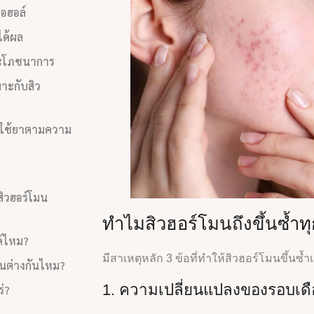
อฮอล์
ได้ผล
ละโภชนาการ
มาะกับสิว
ะใช้ยาตามความ
สิวฮอร์โมน
ทำไมสิวฮอร์โมนถึงขึ้นซ้ำท
ด้ไหม?
มีสาเหตุหลัก 3 ข้อที่ทำให้สิวฮอร์โมนขึ้นซ้ำ
ุ่นต่างกันไหม?
1. ความเปลี่ยนแปลงของรอบเด
่?