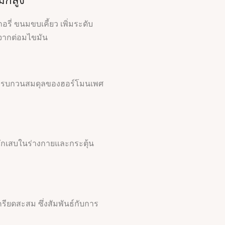
ิกสูง
อรี่ ขนมขบเคี้ยว เพิ่มระดับ
นจากต่อมไขมัน
าจรบกวนสมดุลของฮอร์โมนเพศ
อักเสบในร่างกายและกระตุ้น
ดสะสม ซึ่งสัมพันธ์กับการ