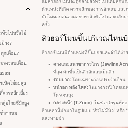
แม้สิวฮอร์โมนจะดูคล้ายสิวทั่วไป แต่มีลักษ
ตำแหน่งที่เกิด ความลึกของการอักเสบ แล
มักไม่ตอบสนองต่อยาทาสิวทั่วไป และกลับมา
ครั้ง
วทั่วไปหรือไม่
สิวฮอร์โมนขึ้นบริเวณไหนบ
นบ้าง?
สิวฮอร์โมนมีตำแหน่งที่ขึ้นบ่อยและจำได้ง่าย 
ำทุกเดือน?
งของรอบเดือน
คางและแนวขากรรไกร (Jawline Acn
ที่สุด มักขึ้นเป็นสิวอักเสบเม็ดลึก
ดสะสม
รอบปาก:
โดยเฉพาะก่อนประจำเดือน
ำเนิดไม่สมดุล
หน้าอก หลัง ไหล่:
ในบางกรณี โดยเฉพา
่ควรหลีกเลี่ยง
โดรเจนสูง
ุ่มไกลซีมิกสูง
กลางหน้า (T-Zone):
ในช่วงวัยรุ่นที่ฮ
สิวเหล่านี้มักมาในรูปแบบ “สิวไม่มีหัว” หรือ “
ณฑ์จากนม
และหายช้า
น