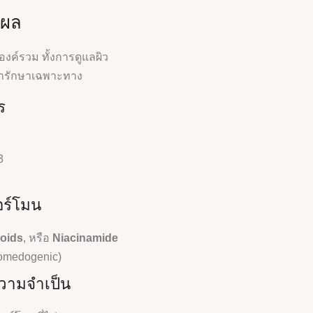
้ผล
ค์รวม ทั้งการดูแลผิว
ารักษาเฉพาะทาง
ร
3
อร์โมน
noids
, หรือ
Niacinamide
-Comedogenic)
วามจำเป็น