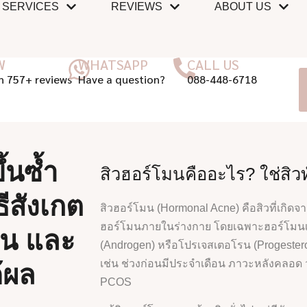
SERVICES
REVIEWS
ABOUT US
W
WHATSAPP
CALL US
n 757+ reviews
Have a question?
088-448-6718
้นซ้ำ
สิวฮอร์โมนคืออะไร? ใช่สิวท
ธีสังเกต
สิวฮอร์โมน (Hormonal Acne) คือสิวที่เกิด
ฮอร์โมนภายในร่างกาย โดยเฉพาะฮอร์โมนเ
้น และ
(Androgen) หรือโปรเจสเตอโรน (Progesterone
เช่น ช่วงก่อนมีประจำเดือน ภาวะหลังคลอด วัยร
้ผล
PCOS