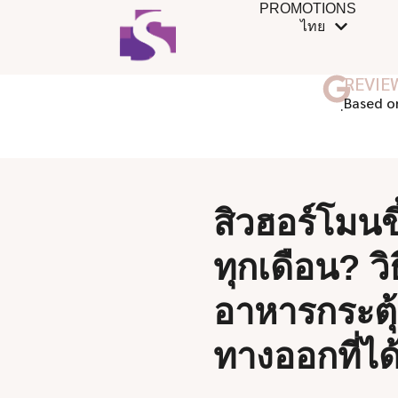
PROMOTIONS
ไทย
REVIE
ฺBased o
สิวฮอร์โมนขึ
ทุกเดือน? วิ
อาหารกระตุ
ทางออกที่ได