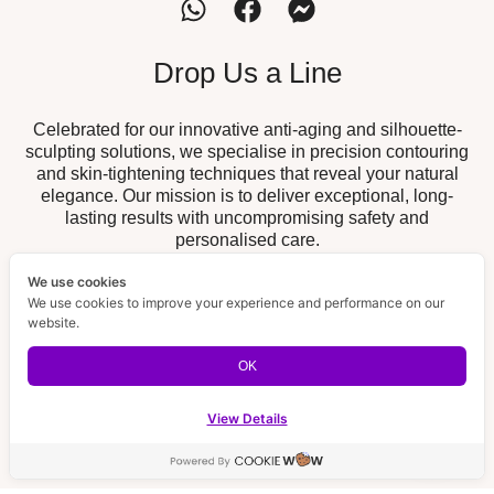
Drop Us a Line
Celebrated for our innovative anti-aging and silhouette-
sculpting solutions, we specialise in precision contouring
and skin-tightening techniques that reveal your natural
elegance. Our mission is to deliver exceptional, long-
lasting results with uncompromising safety and
personalised care.
We use cookies
Our Branch
We use cookies to improve your experience and performance on our
website.
19/52 The Fisherman, Chalong,
Chalong Branch :
Muang, Phuket 83130
OK
189/32 Supicha Sino, Koh Kaew,
BISP Branch :
Muang, Phuket 83000
View Details
Contact us
Email Us
Open ch