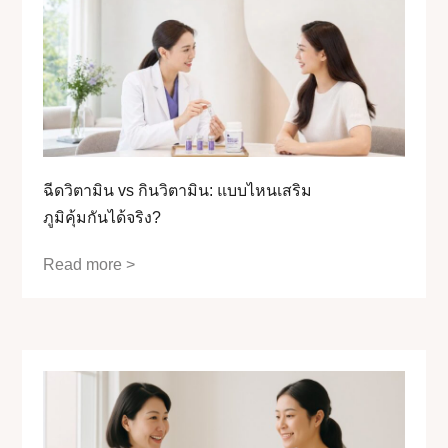
ฉีดวิตามิน vs กินวิตามิน: แบบไหนเสริม
ภูมิคุ้มกันได้จริง?
Read more >