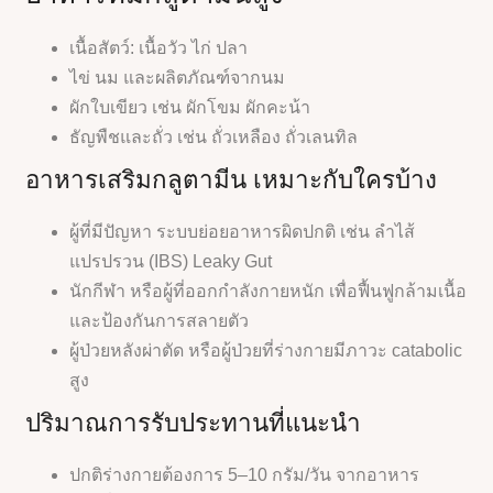
เนื้อสัตว์: เนื้อวัว ไก่ ปลา
ไข่ นม และผลิตภัณฑ์จากนม
ผักใบเขียว เช่น ผักโขม ผักคะน้า
ธัญพืชและถั่ว เช่น ถั่วเหลือง ถั่วเลนทิล
อาหารเสริมกลูตามีน เหมาะกับใครบ้าง
ผู้ที่มีปัญหา ระบบย่อยอาหารผิดปกติ เช่น ลำไส้
แปรปรวน (IBS) Leaky Gut
นักกีฬา หรือผู้ที่ออกกำลังกายหนัก เพื่อฟื้นฟูกล้ามเนื้อ
และป้องกันการสลายตัว
ผู้ป่วยหลังผ่าตัด หรือผู้ป่วยที่ร่างกายมีภาวะ catabolic
สูง
ปริมาณการรับประทานที่แนะนำ
ปกติร่างกายต้องการ 5–10 กรัม/วัน จากอาหาร