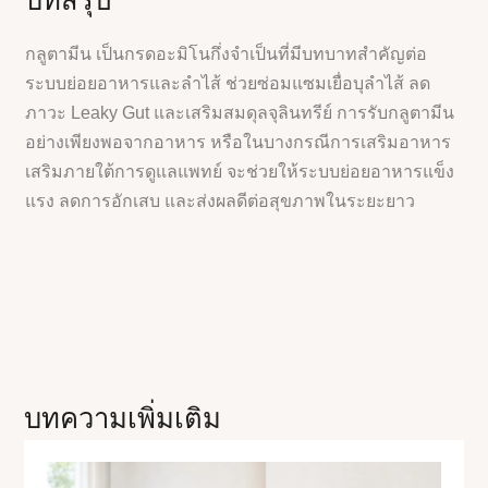
บทสรุป
กลูตามีน เป็นกรดอะมิโนกึ่งจำเป็นที่มีบทบาทสำคัญต่อ
ระบบย่อยอาหารและลำไส้ ช่วยซ่อมแซมเยื่อบุลำไส้ ลด
ภาวะ Leaky Gut และเสริมสมดุลจุลินทรีย์ การรับกลูตามีน
อย่างเพียงพอจากอาหาร หรือในบางกรณีการเสริมอาหาร
เสริมภายใต้การดูแลแพทย์ จะช่วยให้ระบบย่อยอาหารแข็ง
แรง ลดการอักเสบ และส่งผลดีต่อสุขภาพในระยะยาว
บทความเพิ่มเติม