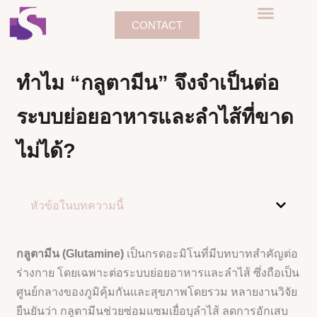
CONTACT
ทำไม “กลูตามีน” จึงจำเป็นต่อ
ระบบย่อยอาหารและลำไส้ที่ขาด
ไม่ได้?
หัวข้อในบทความนี้
กลูตามีน (Glutamine)
เป็นกรดอะมิโนที่มีบทบาทสำคัญต่อ
ร่างกาย โดยเฉพาะต่อระบบย่อยอาหารและลำไส้ ซึ่งถือเป็น
ศูนย์กลางของภูมิคุ้มกันและสุขภาพโดยรวม หลายงานวิจัย
ยืนยันว่า กลูตามีนช่วยซ่อมแซมเยื่อบุลำไส้ ลดการอักเสบ