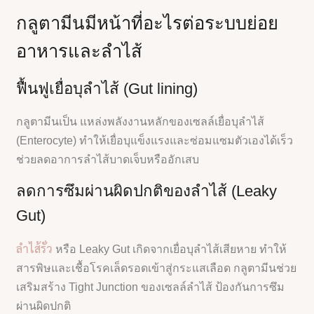
กลูตามีนมีหน้าที่อะไรต่อระบบย่อย
อาหารและลำไส้
ฟื้นฟูเยื่อบุลำไส้ (Gut lining)
กลูตามีนเป็น แหล่งพลังงานหลักของเซลล์เยื่อบุลำไส้
(Enterocyte) ทำให้เยื่อบุแข็งแรงและซ่อมแซมตัวเองได้เร็ว
ช่วยลดอาการลำไส้บาดเจ็บหรืออักเสบ
ลดการซึมผ่านผิดปกติของลำไส้ (Leaky
Gut)
ลำไส้รั่ว
หรือ Leaky Gut เกิดจากเยื่อบุลำไส้เสียหาย ทำให้
สารพิษและเชื้อโรคเล็ดรอดเข้าสู่กระแสเลือด กลูตามีนช่วย
เสริมสร้าง Tight Junction ของเซลล์ลำไส้ ป้องกันการซึม
ผ่านผิดปกติ