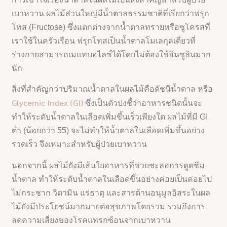
เบาหวาน ผลไม้ส่วนใหญ่มีน้ำตาลธรรมชาติที่เรียกว่าฟรุก
โทส (Fructose) ซึ่งแตกต่างจากน้ำตาลทรายหรือซูโครสที่
เราใช้ในครัวเรือน ฟรุกโทสเป็นน้ำตาลโมเลกุลเดี่ยวที่
ร่างกายสามารถเมแทบอไลซ์ได้โดยไม่ต้องใช้อินซูลินมาก
นัก
สิ่งที่สำคัญกว่าปริมาณน้ำตาลในผลไม้คือดัชนีน้ำตาล หรือ
Glycemic Index (GI)
ซึ่งเป็นตัวบ่งชี้ว่าอาหารชนิดนั้นจะ
ทำให้ระดับน้ำตาลในเลือดเพิ่มขึ้นเร็วเพียงใด ผลไม้ที่มี GI
ต่ำ (น้อยกว่า 55) จะไม่ทำให้น้ำตาลในเลือดเพิ่มขึ้นอย่าง
รวดเร็ว จึงเหมาะสำหรับผู้ป่วยเบาหวาน
นอกจากนี้ ผลไม้ยังมีเส้นใยอาหารที่ช่วยชะลอการดูดซึม
น้ำตาล ทำให้ระดับน้ำตาลในเลือดขึ้นอย่างค่อยเป็นค่อยไป
ไม่กระชาก วิตามิน แร่ธาตุ และสารต้านอนุมูลอิสระในผล
ไม้ยังมีประโยชน์มากมายต่อสุขภาพโดยรวม รวมถึงการ
ลดความเสี่ยงของโรคแทรกซ้อนจากเบาหวาน