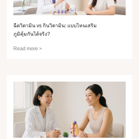
ฉีดวิตามิน vs กินวิตามิน: แบบไหนเสริม
ภูมิคุ้มกันได้จริง?
Read more >