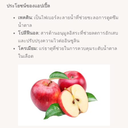
ประโยชน์ของแอปเปิ้ล
เพคติน
: เป็นไฟเบอร์ละลายน้ำที่ช่วยชะลอการดูดซึม
น้ำตาล
โปลีฟีนอล
: สารต้านอนุมูลอิสระที่ช่วยลดการอักเสบ
และปรับปรุงความไวต่ออินซูลิน
โครเมียม
: แร่ธาตุที่ช่วยในการควบคุมระดับน้ำตาล
ในเลือด