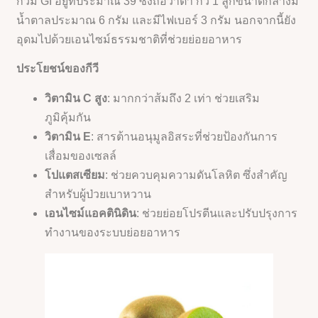
กีวีมี GI อยู่ที่ประมาณ 39 ซึ่งถือว่าต่ำ กีวี 1 ลูกขนาดกลางมี
น้ำตาลประมาณ 6 กรัม และมีไฟเบอร์ 3 กรัม นอกจากนี้ยัง
อุดมไปด้วยเอนไซม์ธรรมชาติที่ช่วยย่อยอาหาร
ประโยชน์ของกีวี
วิตามิน C สูง
: มากกว่าส้มถึง 2 เท่า ช่วยเสริม
ภูมิคุ้มกัน
วิตามิน E
: สารต้านอนุมูลอิสระที่ช่วยป้องกันการ
เสื่อมของเซลล์
โปแตสเซียม
: ช่วยควบคุมความดันโลหิต ซึ่งสำคัญ
สำหรับผู้ป่วยเบาหวาน
เอนไซม์แอคตินิดิน
: ช่วยย่อยโปรตีนและปรับปรุงการ
ทำงานของระบบย่อยอาหาร