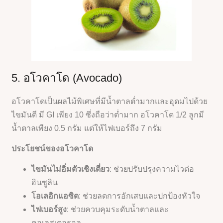
5. อโวคาโด (Avocado)
อโวคาโดเป็นผลไม้พิเศษที่มีน้ำตาลต่ำมากและอุดมไปด้วย
ไขมันดี มี GI เพียง 10 ซึ่งถือว่าต่ำมาก อโวคาโด 1/2 ลูกมี
น้ำตาลเพียง 0.5 กรัม แต่ให้ไฟเบอร์ถึง 7 กรัม
ประโยชน์ของอโวคาโด
ไขมันไม่อิ่มตัวเชิงเดี่ยว
: ช่วยปรับปรุงความไวต่อ
อินซูลิน
โอเลอิกแอซิด
: ช่วยลดการอักเสบและปกป้องหัวใจ
ไฟเบอร์สูง
: ช่วยควบคุมระดับน้ำตาลและ
คอเลสเตอรอล