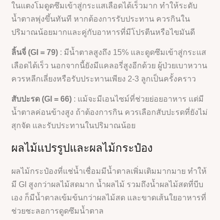
ในแตงโมดูดซึมเข้าสู่กระแสเลือดได้เร็วมาก ทำให้ระดับ
น้ำตาลพุ่งขึ้นทันที หากต้องการรับประทาน ควรกินใน
ปริมาณน้อยมากและคู่กับอาหารที่มีโปรตีนหรือไขมันดี
ลิ้นจี่ (GI = 79)
: มีน้ำตาลสูงถึง 15% และดูดซึมเข้าสู่กระแส
เลือดได้เร็ว นอกจากนี้ยังมีแคลอรี่สูงอีกด้วย ผู้ป่วยเบาหวาน
ควรหลีกเลี่ยงหรือรับประทานเพียง 2-3 ลูกเป็นครั้งคราว
สับปะรด (GI = 66)
: แม้จะมีเอนไซม์ที่ช่วยย่อยอาหาร แต่มี
น้ำตาลค่อนข้างสูง ถ้าต้องการกิน ควรเลือกสับปะรดที่ยังไม่
สุกจัด และรับประทานในปริมาณน้อย
ผลไม้แปรรูปและผลไม้กระป๋อง
ผลไม้กระป๋องที่แช่น้ำเชื่อมมีน้ำตาลเพิ่มเติมมากมาย ทำให้
มี GI สูงกว่าผลไม้สดมาก น้ำผลไม้ รวมถึงน้ำผลไม้สดที่บีบ
เอง ก็มีน้ำตาลเข้มข้นกว่าผลไม้สด และขาดเส้นใยอาหารที่
ช่วยชะลอการดูดซึมน้ำตาล