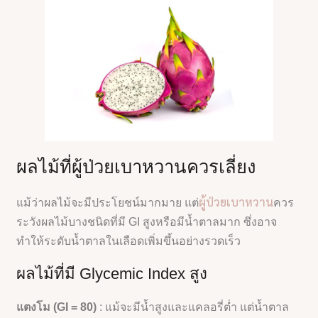
ผลไม้ที่ผู้ป่วยเบาหวานควรเลี่ยง
ผู้ป่วยเบาหวาน
แม้ว่าผลไม้จะมีประโยชน์มากมาย แต่
ควร
ระวังผลไม้บางชนิดที่มี GI สูงหรือมีน้ำตาลมาก ซึ่งอาจ
ทำให้ระดับน้ำตาลในเลือดเพิ่มขึ้นอย่างรวดเร็ว
ผลไม้ที่มี Glycemic Index สูง
แตงโม (GI = 80)
: แม้จะมีน้ำสูงและแคลอรี่ต่ำ แต่น้ำตาล