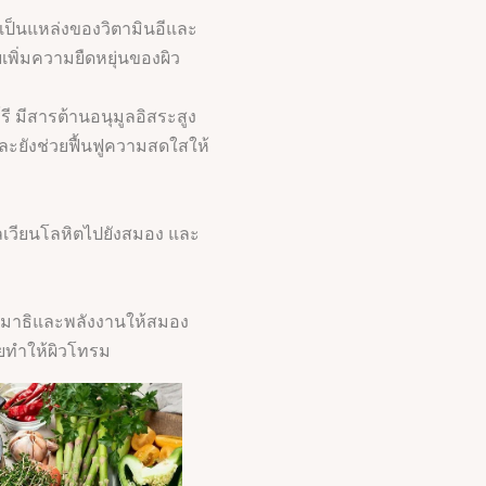
 เป็นแหล่งของวิตามินอีและ
เพิ่มความยืดหยุ่นของผิว
์รี มีสารต้านอนุมูลอิสระสูง
ละยังช่วยฟื้นฟูความสดใสให้
ลเวียนโลหิตไปยังสมอง และ
มสมาธิและพลังงานให้สมอง
ัยทำให้ผิวโทรม