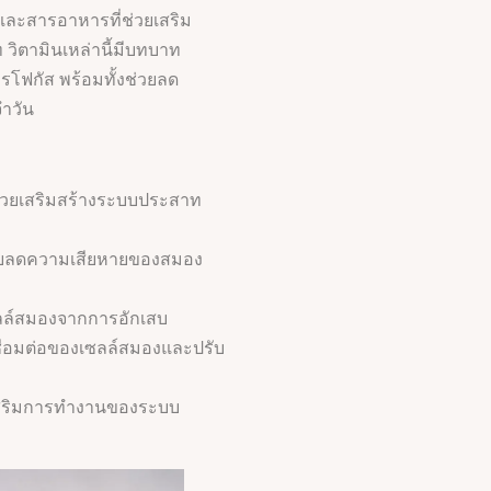
และสารอาหารที่ช่วยเสริม
ตามินเหล่านี้มีบทบาท
รโฟกัส พร้อมทั้งช่วยลด
ำวัน
 ช่วยเสริมสร้างระบบประสาท
ช่วยลดความเสียหายของสมอง
ซลล์สมองจากการอักเสบ
เชื่อมต่อของเซลล์สมองและปรับ
เสริมการทำงานของระบบ