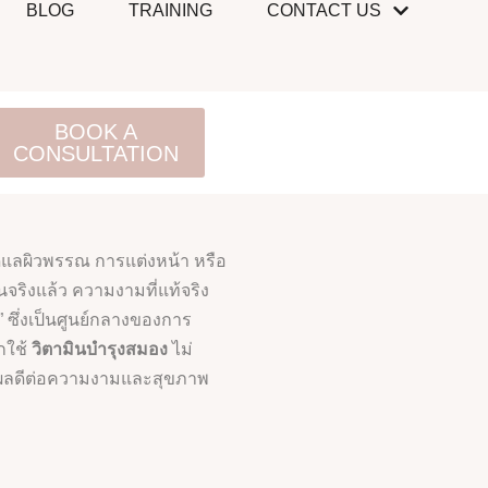
BLOG
TRAINING
CONTACT US
BOOK A
CONSULTATION
ูแลผิวพรรณ การแต่งหน้า หรือ
ริงแล้ว ความงามที่แท้จริง
 ซึ่งเป็นศูนย์กลางของการ
กใช้
วิตามินบำรุงสมอง
ไม่
่งผลดีต่อความงามและสุขภาพ