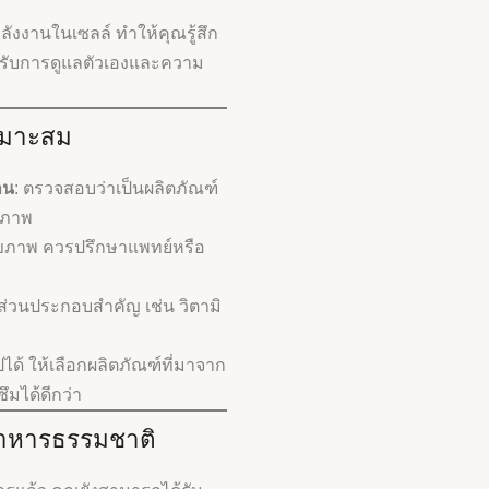
งงานในเซลล์ ทำให้คุณรู้สึก
ำหรับการดูแลตัวเองและความ
เหมาะสม
าน
: ตรวจสอบว่าเป็นผลิตภัณฑ์
ขภาพ
ุขภาพ ควรปรึกษาแพทย์หรือ
ีส่วนประกอบสำคัญ เช่น วิตามิ
ได้ ให้เลือกผลิตภัณฑ์ที่มาจาก
มได้ดีกว่า
อาหารธรรมชาติ