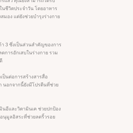
แล้ว คุณยังสามารถได้รับ
่ในชีวิตประจำวัน โดยอาหาร
งสมอง แต่ยังช่วยบำรุงร่างกาย
้า 3 ซึ่งเป็นส่วนสำคัญของการ
ะลดการอักเสบในร่างกาย รวม
ดี
ำเป็นต่อการสร้างสารสื่อ
นอกจากนี้ยังมีโปรตีนที่ช่วย
มินอีและวิตามินเค ช่วยปกป้อง
ุมูลอิสระที่ช่วยลดริ้วรอย