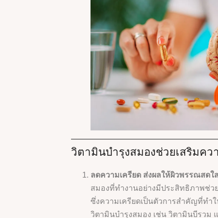
วิตามินบำรุงสมองช่วยเสริมคว
ลดความเครียด ส่งผลให้ผิวพรรณสดใ
สมองที่ทำงานอย่างมีประสิทธิภาพช่วย
ซึ่งความเครียดเป็นตัวการสำคัญที่ทำให
วิตามินบำรุงสมอง เช่น วิตามินบีรวม