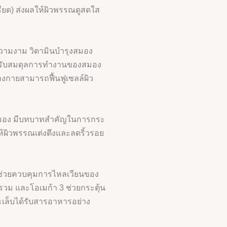
ยด) ส่งผลให้ผิวพรรณดูสดใส
วามงาม วิตามินบำรุงสมอง
วยปรับสมดุลการทำงานของสมอง
่างกายสามารถฟื้นฟูเซลล์ผิว
รุงสมอง มีบทบาทสำคัญในการกระ
้ผิวพรรณเต่งตึงและลดริ้วรอย
ช่วยควบคุมการไหลเวียนของ
ีรวม และโอเมก้า 3 ช่วยกระตุ้น
ะเล็บได้รับสารอาหารอย่าง