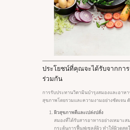
ประโยชน์ที่คุณจะได้รับจากก
ร่วมกัน
การรับประทานวิตามินบำรุงสมองและอาหารท
สุขภาพโดยรวมและความงามอย่างชัดเจน ดังน
ผิวสุขภาพดีและเปล่งปลั่ง
สมองที่ได้รับสารอาหารอย่างเหมาะ
กระตุ้นการฟื้นฟูเซลล์ผิว ทำให้ผิวดูส