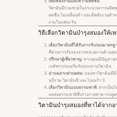
เพิ่มพลังงานและความสดชื่น
วิตามินบีรวมช่วยในกระบวนการผลิตพลั
สดชื่น ไม่เหนื่อยล้า และมีพลังงานส
งามในแต่ละวัน
วิธีเลือกวิตามินบำรุงสมองให้
เลือกวิตามินที่ได้รับการรับรองมาตรฐ
ที่ผ่านการรับรองจากหน่วยงานด้านสุ
ปรึกษาผู้เชี่ยวชาญ
: หากคุณมีปัญหาส
เภสัชกรก่อนเริ่มรับประทานวิตามิน
อ่านฉลากส่วนผสม
: มองหาวิตามินที่ม
นบีรวม วิตามินซี และโอเมก้า 3
เลือกวิตามินแบบธรรมชาติ
: หากเป็นไป
แหล่งธรรมชาติซึ่งร่างกายสามารถดูดซึ
วิตามินบำรุงสมองที่หาได้จาก