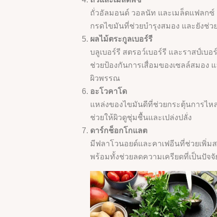
ถั่วอัลมอนด์ วอลนัท และเมล็ดแฟลกซ์
กรดไขมันที่ช่วยบำรุงสมอง และยังช่วย
ผลไม้ตระกูลเบอร์รี
บลูเบอร์รี สตรอว์เบอร์รี และราสป์เบอร
ช่วยป้องกันการเสื่อมของเซลล์สมอง แ
ผิวพรรณ
อะโวคาโด
แหล่งของไขมันดีที่ช่วยกระตุ้นการไห
ช่วยให้ผิวดูชุ่มชื้นและเปล่งปลั่ง
ดาร์กช็อกโกแลต
มีฟลาโวนอยด์และคาเฟอีนที่ช่วยเพิ่
พร้อมทั้งช่วยลดความเครียดที่เป็นปัจจ